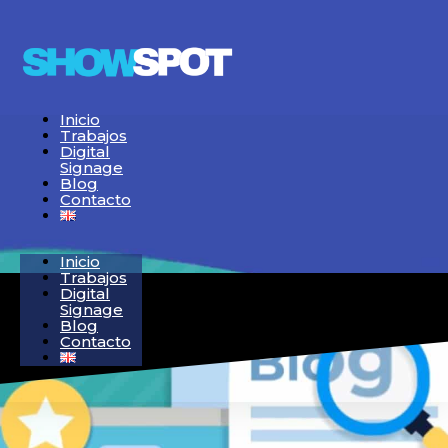
Inicio
Trabajos
Digital
Signage
Blog
Contacto
Inicio
Trabajos
Digital
Signage
Blog
Contacto