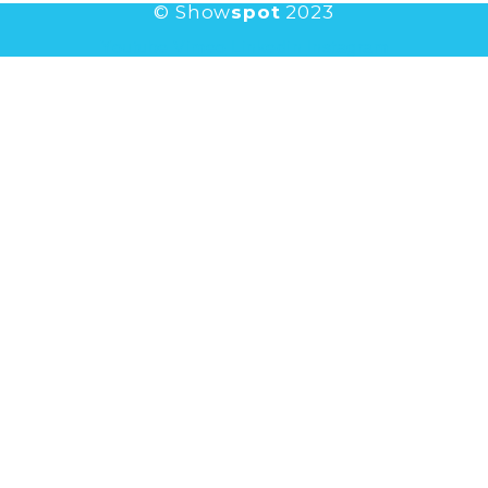
© Show
spot
2023
Youtube
Vimeo
Linkedin
Instagram