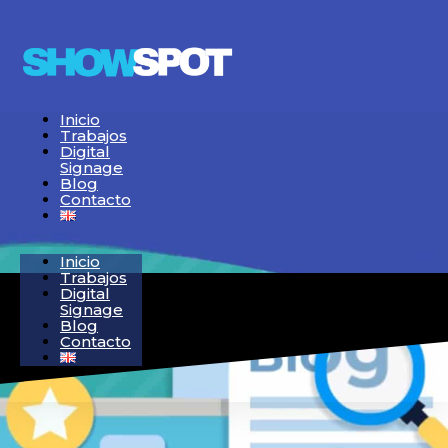
Inicio
Trabajos
Digital
Signage
Blog
Contacto
Inicio
Trabajos
Digital
Signage
Blog
Contacto