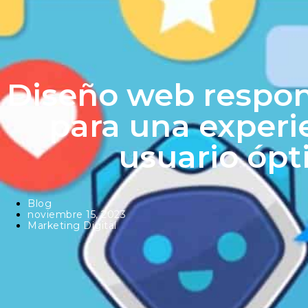
Diseño web respons
para una experi
usuario óp
Blog
noviembre 15, 2023
Marketing Digital