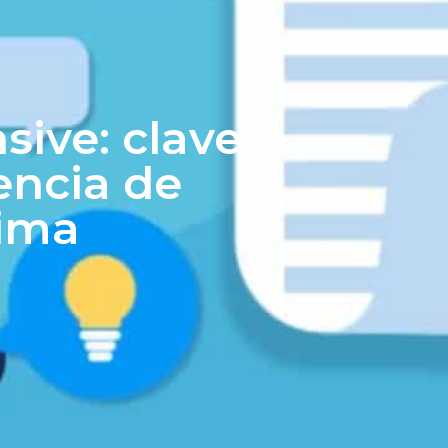
ive: clave
encia de
tima