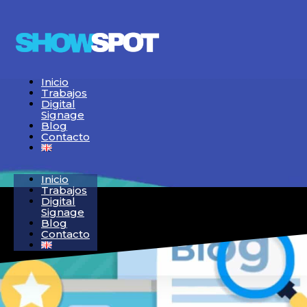
Inicio
Trabajos
Digital
Signage
Blog
Contacto
Inicio
Trabajos
Digital
Signage
Blog
Contacto