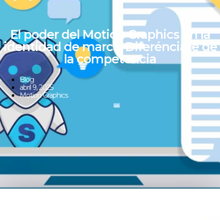
El poder del Motion Graphics en la
identidad de marca: Diferénciate de
la competencia
Blog
abril 9, 2025
Motion Graphics