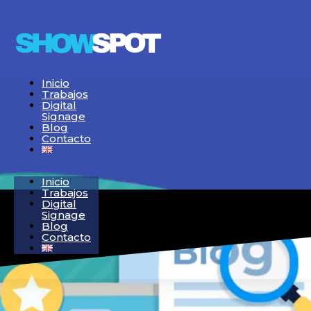
Inicio
Trabajos
Digital
Signage
Blog
Contacto
Inicio
Trabajos
Digital
Signage
Blog
Contacto