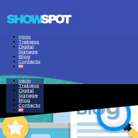
Inicio
Trabajos
Digital
Signage
Blog
Contacto
Inicio
Trabajos
Digital
Signage
Blog
Contacto