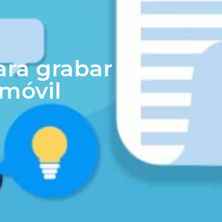
ara grabar
 móvil