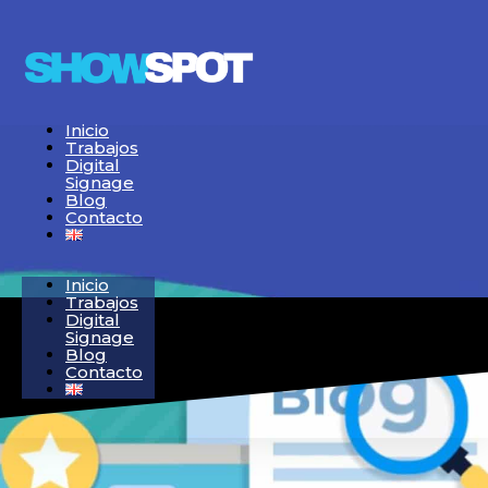
Inicio
Trabajos
Digital
Signage
Blog
Contacto
Inicio
Trabajos
Digital
Signage
Blog
Contacto