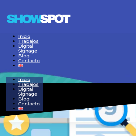
Inicio
Trabajos
Digital
Signage
Blog
Contacto
Inicio
Trabajos
Digital
Signage
Blog
Contacto