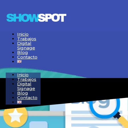
Inicio
Trabajos
Digital
Signage
Blog
Contacto
Inicio
Trabajos
Digital
Signage
Blog
Contacto