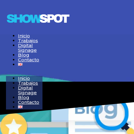
Inicio
Trabajos
Digital
Signage
Blog
Contacto
Inicio
Trabajos
Digital
Signage
Blog
Contacto