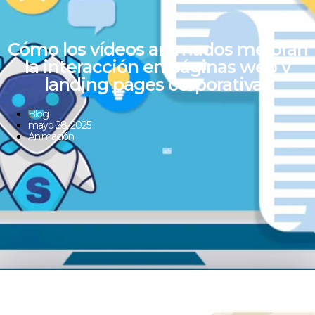
Cómo los vídeos animados mejoran
la interacción en páginas web y
landing pages corporativas
Blog
mayo 28, 2025
Animación