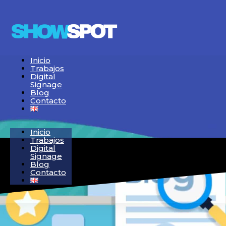
Inicio
Trabajos
Digital
Signage
Blog
Contacto
Inicio
Trabajos
Digital
Signage
Blog
Contacto